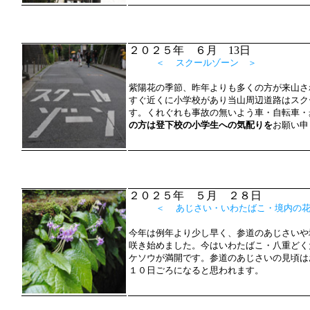
２０２５年 ６月 13日
＜ スクールゾーン ＞
紫陽花の季節、昨年よりも多くの方が来山さ
すぐ近くに小学校があり当山周辺道路はスク
す。くれぐれも事故の無いよう車・自転車・
の方は登下校の小学生への気配りを
お願い申
２０２５年 ５月 ２８日
＜ あじさい・いわたばこ・境内の花
今年は例年より少し早く、参道のあじさいや
咲き始めました。今はいわたばこ・八重どく
ケソウが満開です。参道のあじさいの見頃は
１０日ごろになると思われます。