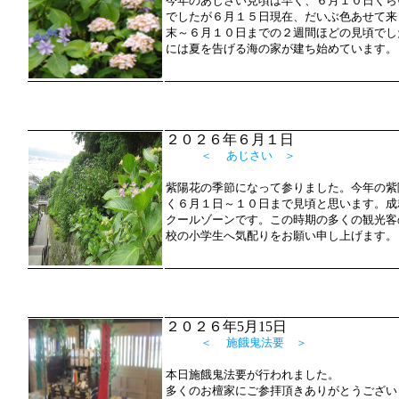
今年のあじさい見頃は早く、６月１０日くら
でしたが６月１５日現在、だいぶ色あせて来
末～６月１０日までの２週間ほどの見頃でし
には夏を告げる海の家が建ち始めています。
２０２６年６月１日
＜ あじさい ＞
紫陽花の季節になって参りました。今年の紫
く６月１日～１０日まで見頃と思います。成
クールゾーンです。この時期の多くの観光客
校の小学生へ気配りをお願い申し上げます。
２０２６年5月15日
＜ 施餓鬼法要 ＞
本日施餓鬼法要が行われました。
多くのお檀家にご参拝頂きありがとうござい