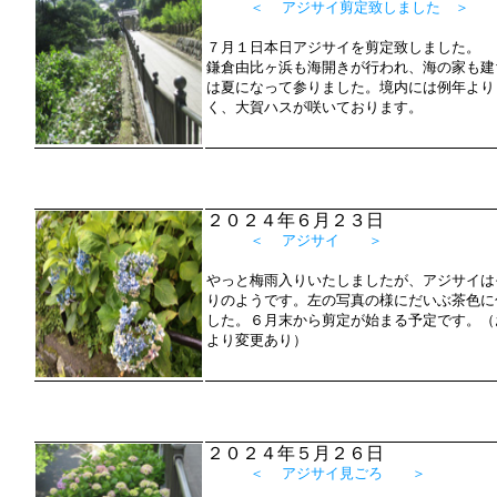
＜ アジサイ剪定致しました ＞
７月１日本日アジサイを剪定致しました。
鎌倉由比ヶ浜も海開きが行われ、海の家も建
は夏になって参りました。境内には例年より
く、大賀ハスが咲いております。
２０２４年６月２３日
＜ アジサイ ＞
やっと梅雨入りいたしましたが、アジサイは
りのようです。左の写真の様にだいぶ茶色に
した。６月末から剪定が始まる予定です。（
より変更あり）
２０２４年５月２６日
＜ アジサイ見ごろ ＞