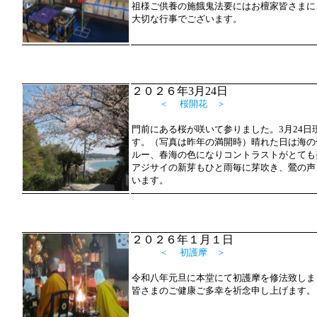
祖様ご供養の施餓鬼法要にはお檀家皆さまに
大切な行事でございます。
２０２６年3月24日
＜ 桜開花 ＞
門前にある桜が咲いて参りました。3月24日
す。（写真は昨年の満開時）晴れた日は海の
ルー、春海の色になりコントラストがとても
アジサイの新芽もひと雨毎に芽吹き、鶯の声
います。
２０２６年１月１日
＜ 初護摩 ＞
令和八年元旦に本堂にて初護摩を修法致しま
皆さまのご健康ご多幸を祈念申し上げます。