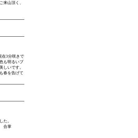
ご来山頂く、
現在3分咲きで
色も明るいブ
美しいです。
も春を告げて
した。
 合掌