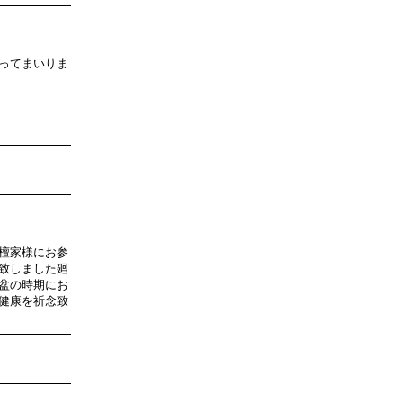
ってまいりま
檀家様にお参
致しました廻
盆の時期にお
健康を祈念致