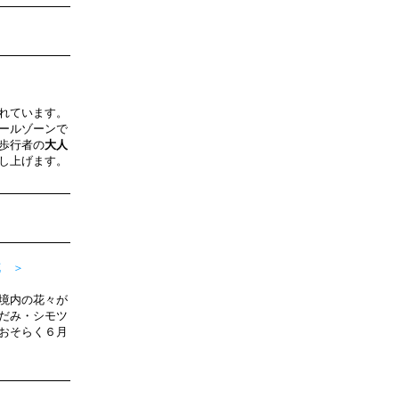
れています。
ールゾーンで
歩行者の
大人
し上げます。
 ＞
境内の花々が
だみ・シモツ
おそらく６月