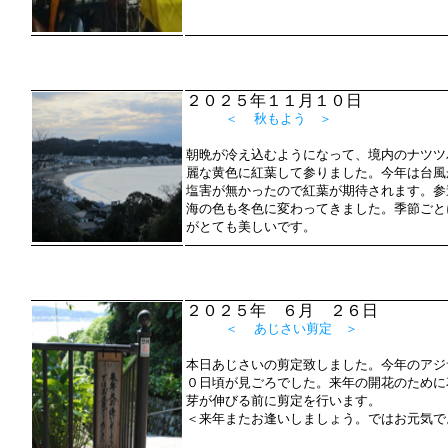
２０２５年１１月１０日
＜ 秋もよう ＞
朝晩が冷え込むようになって、境内のナツツ
麗な黄色に紅葉して参りました。今年は台風
塩害が無かったので紅葉が期待されます。参
海の色も冬色に変わってきました。季節ごと
がとても美しいです。
２０２５年 ６月 ２６日
＜ あじさい剪定 ＞
本日あじさいの剪定致しました。今年のアジ
０日頃が見ごろでした。来年の開花のために
芽が伸びる前に剪定を行います。
＜来年またお逢いしましょう。ではお元気で