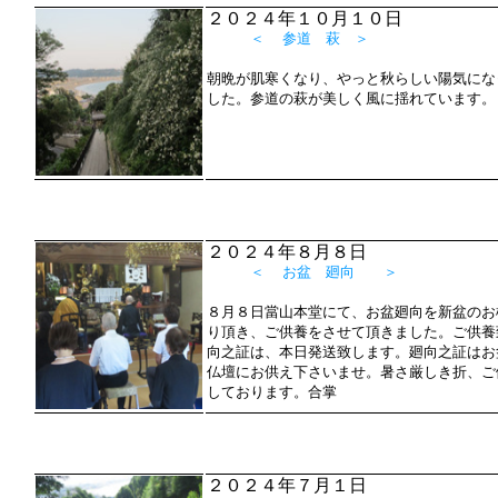
２０２４年１０月１０日
＜ 参道 萩 ＞
朝晩が肌寒くなり、やっと秋らしい陽気にな
した。参道の萩が美しく風に揺れています。
２０２４年８月８日
＜ お盆 廻向 ＞
８月８日當山本堂にて、お盆廻向を新盆のお
り頂き、ご供養をさせて頂きました。ご供養
向之証は、本日発送致します。廻向之証はお
仏壇にお供え下さいませ。暑さ厳しき折、ご
しております。合掌
２０２４年７月１日