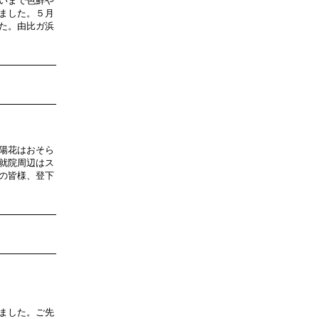
いまで色鮮や
ました。５月
た。由比ガ浜
陽花はおそら
就院周辺はス
の皆様、登下
ました。ご先