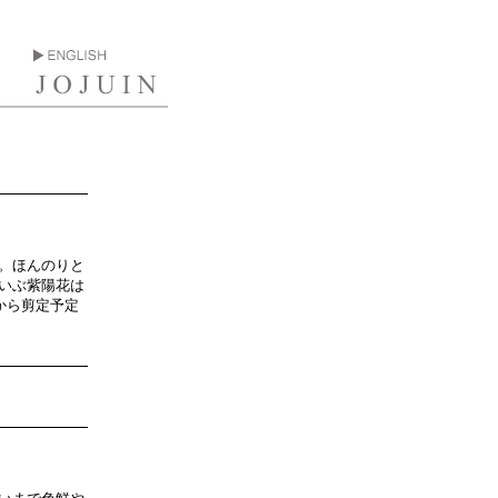
＞
。ほんのりと
いぶ紫陽花は
から剪定予定
＞